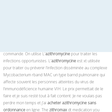
le nom du patient et celui du médecin qui l'a établi. Il est en
effet légal d'
acheter
, dans une majorité de pays européens,
des médicaments en ligne avec ou
sans ordonnance
. .
Zithromax
(
azithromycin
) est disponible sous forme de
comprimé ou de capsule (250 mg et 500 mg), à avaler avec
un peu d`eau sans mâcher. L'expédition pour Treated est
en revanche plus rapide, puisqu'elle dure 24 heures après
commande. On utilise L'
azithromycine
pour traiter les
infections opportunistes. L'
azithromycine
est xt utilisée
pour traiter ou prévenir l'infection disséminée au complexe
Mycobacterium rband MAC un type barnd pulmonaire qui
affecte souvent les personnes atteintes du virus de
l'immunodéficience humaine VIH. Le prix permettait de le
faire et je suis resté tout à fait content. Je ne voulais pas
perdre mon temps et j'ai
acheter azithromycine sans
ordonnance
en ligne. The
zithromax
dt medication you